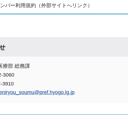
JPメンバー利用規約（外部サイトへリンク）
せ
医療部 総務課
-3060
-3910
eniryou_soumu@pref.hyogo.lg.jp