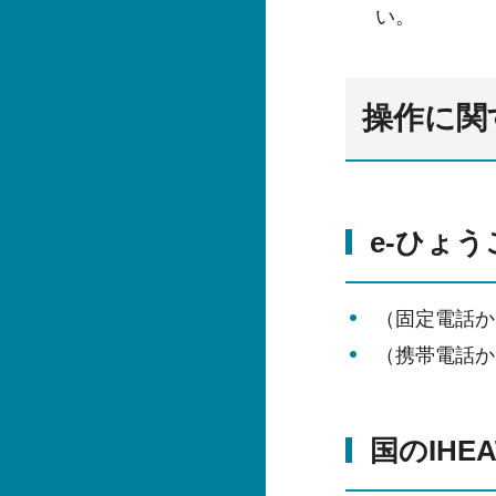
い。
操作に関
e-ひょ
（固定電話から
（携帯電話から
国のIHE