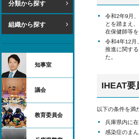
分類から探す
令和2年9月
とを踏まえ、
組織から探す
在保健師等を
令和4年12
推進に関する
た。
知事室
IHEAT
議会
以下の条件を満
教育委員会
兵庫県内に在
感染症のまん