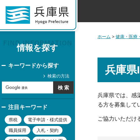
ホーム
>
健康・医療
情報を探す
キーワードから探す
兵庫県
検索の方法
兵庫県では、感
る方を募集して
注目キーワード
ご協力いただけ
県税
電子申請・様式提供
職員採用
入札・契約