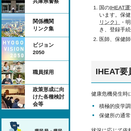
兵庫県警察
国の
IHEA
います。保健
関係機関
リンク）
・明
リンク集
き、登録手続
医師、保健師
ビジョン
2050
IHEAT
職員採用
政策形成に向
健康危機発生時
けた各種検討
会等
積極的疫学調
保健所の通常
状況に応じて依