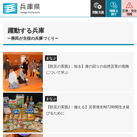
情報を
災害・安全
閲覧支援
探す
情報
躍動する兵庫
県民が主役の兵庫づくり
まなぶ
【防災の実践1：知る】身の回りの自然災害の危険
について学ぶ
まなぶ
【防災の実践2：備える】災害発生時72時間生き延
びるために