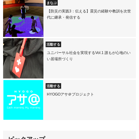
まなぶ
【防災の実践3：伝える】震災の経験や教訓を次世
代に継承・発信する
活動する
ユニバーサル社会を実現するVol.1 誰もが心地のい
い居場所づくり
活動する
HYOGOアサ＠プロジェクト