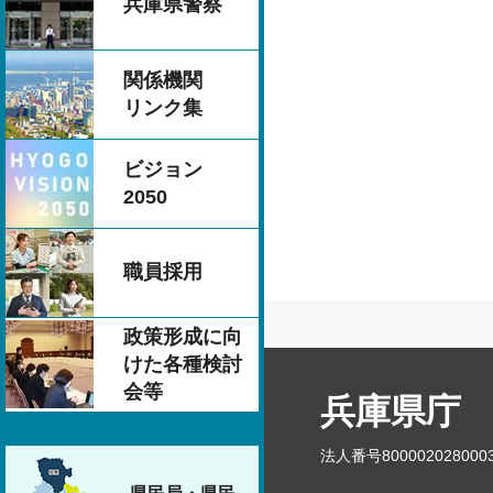
兵庫県警察
関係機関
リンク集
ビジョン
2050
職員採用
政策形成に向
けた各種検討
会等
兵庫県庁
法人番号800002028000