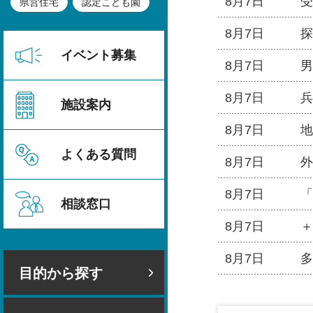
8月7日
受
県営住宅
認定こども園
8月7日
探
イベント募集
8月7日
男
8月7日
兵
施設案内
8月7日
地
よくある質問
8月7日
外
8月7日
「
相談窓口
8月7日
＋
8月7日
多
目的から探す