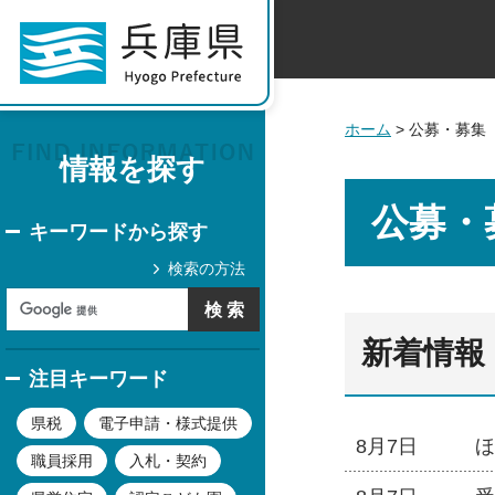
ホーム
> 公募・募集
情報を探す
公募・
キーワードから探す
検索の方法
新着情報
注目キーワード
県税
電子申請・様式提供
8月7日
ほ
職員採用
入札・契約