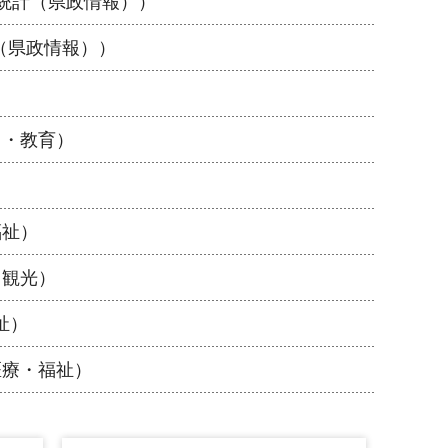
統計（県政情報））
（県政情報））
し・教育）
福祉）
・観光）
祉）
医療・福祉）