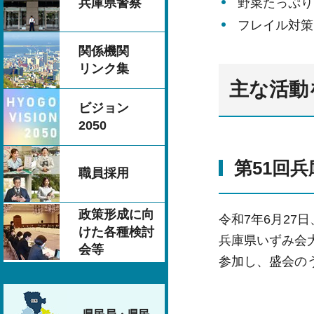
野菜たっぷり
兵庫県警察
フレイル対策
関係機関
リンク集
主な活動
ビジョン
2050
第51回
職員採用
政策形成に向
令和7年6月27
けた各種検討
兵庫県いずみ会
会等
参加し、盛会の