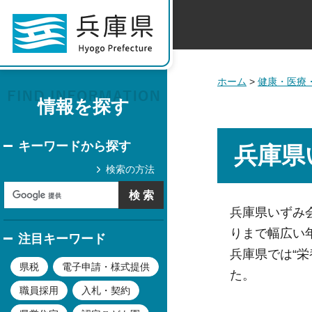
ホーム
>
健康・医療
情報を探す
キーワードから探す
兵庫県
検索の方法
兵庫県いずみ
りまで幅広い
注目キーワード
兵庫県では“
県税
電子申請・様式提供
た。
職員採用
入札・契約